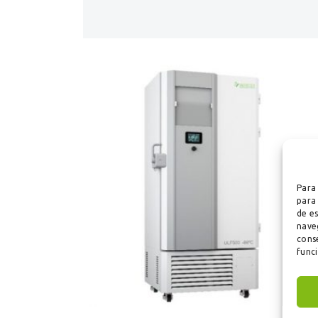
Para 
para 
de e
naveg
conse
func