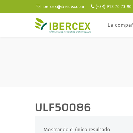
ibercex@ibercex.com
(+34) 918 70 73 90
La compa
ULF50086
Mostrando el único resultado