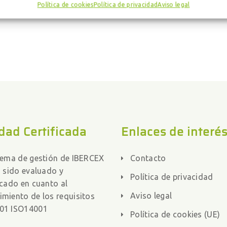
CLF70086 700 Litros
Política de cookies
Política de privacidad
Aviso legal
dad Certificada
Enlaces de interé
stema de gestión de IBERCEX
Contacto
a sido evaluado y
Política de privacidad
icado en cuanto al
Aviso legal
imiento de los requisitos
01 ISO14001
Política de cookies (UE)