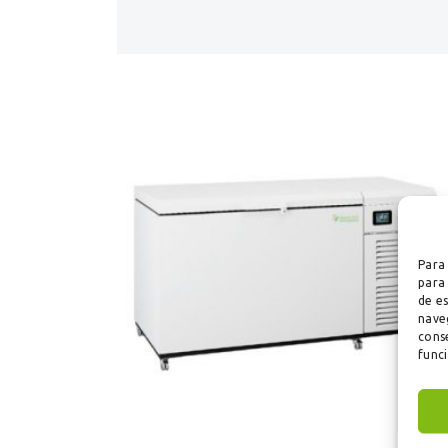
Para 
para 
de e
naveg
conse
func