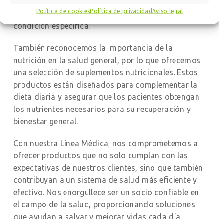
investigación y desarrollo, asegurando que cada
Política de cookies
Política de privacidad
Aviso legal
paciente reciba exactamente lo que necesita para su
condición específica.
También reconocemos la importancia de la
nutrición en la salud general, por lo que ofrecemos
una selección de suplementos nutricionales. Estos
productos están diseñados para complementar la
dieta diaria y asegurar que los pacientes obtengan
los nutrientes necesarios para su recuperación y
bienestar general.
Con nuestra Línea Médica, nos comprometemos a
ofrecer productos que no solo cumplan con las
expectativas de nuestros clientes, sino que también
contribuyan a un sistema de salud más eficiente y
efectivo. Nos enorgullece ser un socio confiable en
el campo de la salud, proporcionando soluciones
que ayudan a salvar y mejorar vidas cada día.