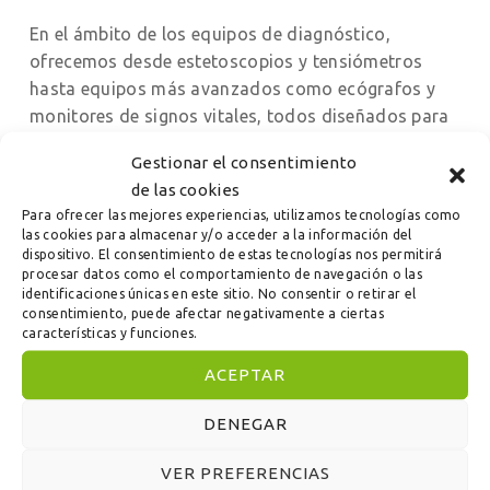
En el ámbito de los equipos de diagnóstico,
ofrecemos desde estetoscopios y tensiómetros
hasta equipos más avanzados como ecógrafos y
monitores de signos vitales, todos diseñados para
proporcionar resultados precisos y fiables. Estos
Gestionar el consentimiento
productos son indispensables en cualquier
de las cookies
instalación médica, facilitando un diagnóstico
Para ofrecer las mejores experiencias, utilizamos tecnologías como
rápido y efectivo que es crucial para un tratamiento
las cookies para almacenar y/o acceder a la información del
exitoso.
dispositivo. El consentimiento de estas tecnologías nos permitirá
procesar datos como el comportamiento de navegación o las
identificaciones únicas en este sitio. No consentir o retirar el
Además, nuestra línea incluye una variedad de
consentimiento, puede afectar negativamente a ciertas
tratamientos farmacológicos que abarcan desde
características y funciones.
antibióticos y antiinflamatorios hasta
ACEPTAR
medicamentos especializados para condiciones
crónicas como diabetes y enfermedades
DENEGAR
cardiovasculares. Cada medicamento está
formulado siguiendo rigurosos procesos de
VER PREFERENCIAS